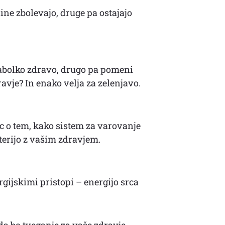
ine zbolevajo, druge pa ostajajo
jabolko zdravo, drugo pa pomeni
avje? In enako velja za zelenjavo.
c o tem, kako sistem za varovanje
oterijo z vašim zdravjem.
rgijskimi pristopi – energijo srca
 da bo tveganje za vaše zdravje