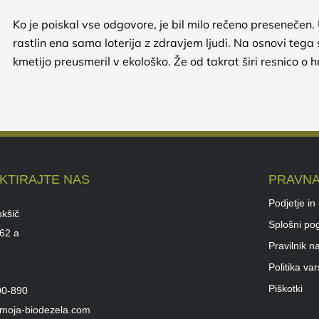
Ko je poiskal vse odgovore, je bil milo rečeno presenečen.
rastlin ena sama loterija z zdravjem ljudi. Na osnovi teg
kmetijo preusmeril v ekološko. Že od takrat širi resnico o
KTIRAJTE NAS
PRAVNA
Podjetje in
kšič
Splošni pog
 62 a
Pravilnik n
Politika va
Piškotki
90-890
@moja-biodezela.com