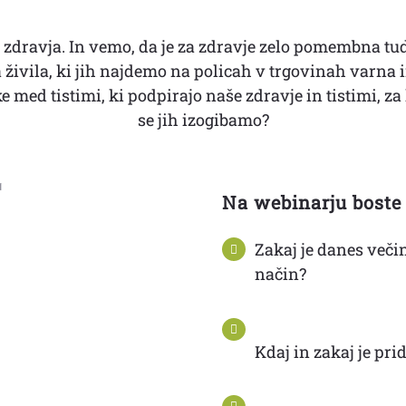
e zdravja. In vemo, da je za zdravje zelo pomembna tu
 živila, ki jih najdemo na policah v trgovinah varna 
e med tistimi, ki podpirajo naše zdravje in tistimi, za k
se jih izogibamo?
Na webinarju boste 
Zakaj je danes več
način?
Kdaj in zakaj je pr