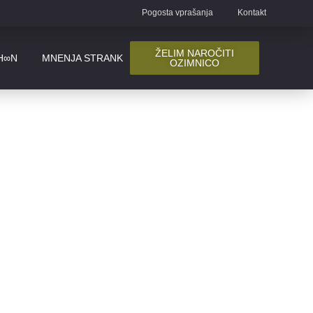
Pogosta vprašanja
Kontakt
ŽELIM NAROČITI
H∞N
MNENJA STRANK
OZIMNICO
ite biti zdravi?«