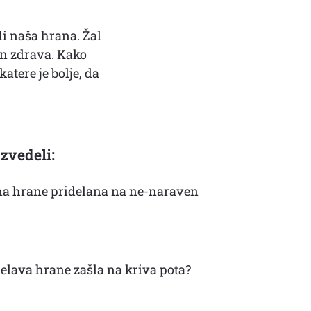
di naša hrana. Žal
in zdrava. Kako
atere je bolje, da
zvedeli:
ina hrane pridelana na ne-naraven
idelava hrane zašla na kriva pota?