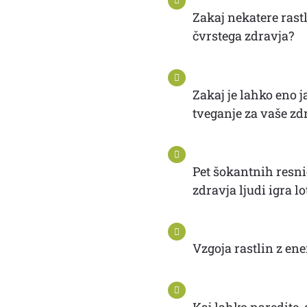
Zakaj nekatere rastl
čvrstega zdravja?
Zakaj je lahko eno 
tveganje za vaše zdr
Pet šokantnih resni
zdravja ljudi igra l
Vzgoja rastlin z ene
Kaj lahko naredite,