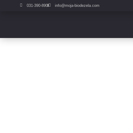
031-390-890
info@moja-biodezela.com
»Kaj morate nujn