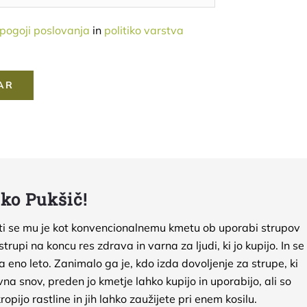
 pogoji poslovanja
in
politiko varstva
nko Pukšič!
leti se mu je kot konvencionalnemu kmetu ob uporabi strupov
trupi na koncu res zdrava in varna za ljudi, ki jo kupijo. In se
la eno leto. Zanimalo ga je, kdo izda dovoljenje za strupe, ki
na snov, preden jo kmetje lahko kupijo in uporabijo, ali so
opijo rastline in jih lahko zaužijete pri enem kosilu.