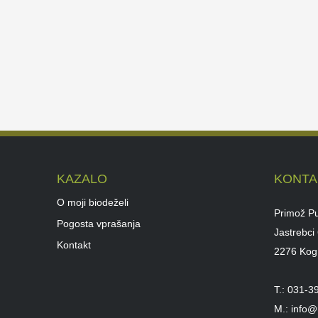
KAZALO
KONTA
O moji biodeželi
Primož Pu
Pogosta vprašanja
Jastrebci
Kontakt
2276 Kog
T.: 031-3
M.: info