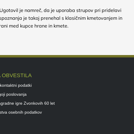
 Ugotovil je namreč, da je uporaba strupov pri pridelavi
a spoznanja je takoj prenehal s klasičnim kmetovanjem in
 hrani med kupce hrane in kmete.
 OBVESTILA
 kontaktni podatki
oji poslovanja
agradne igre Zvonkovih 60 let
rstva osebnih podatkov